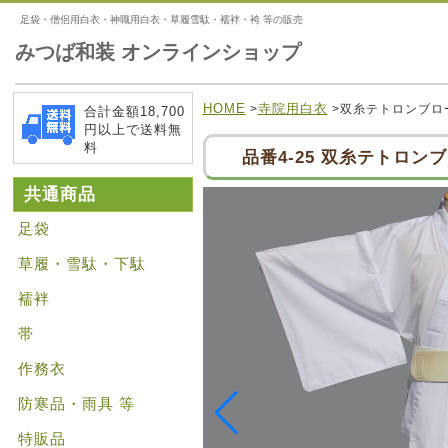
足袋・僧侶用白衣・神職用白衣・草履雪駄・襦袢・袴 等の販売
みつば和装 オンラインショップ
HOME
寺院用白衣
>
>双糸テトロンブロ
合計金額18,700
円以上で送料無
料
品番4-25 双糸テトロン
共通商品
足袋
草履・雪駄・下駄
襦袢
帯
作務衣
防寒品・雨具 等
特販品