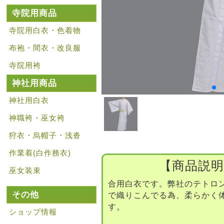
寺院用商品
寺院用白衣・色着物
布袍・間衣・改良服
寺院用袴
神社用商品
神社用白衣
神職袴・巫女袴
狩衣・烏帽子・浅沓
作業着(白作務衣)
【商品説明
巫女装束
合用白衣です。弊社のテトロ
その他
で織りこんでる為、柔らかく
す。
ショップ情報