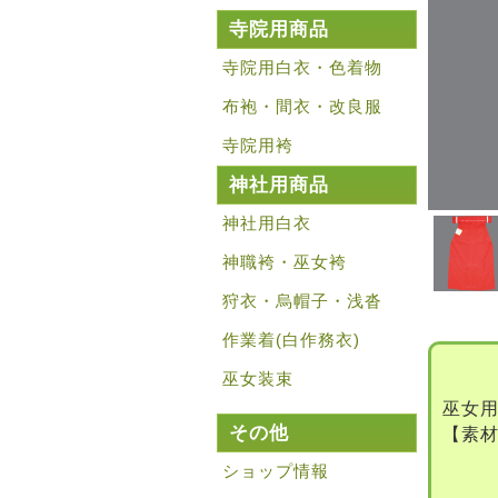
寺院用商品
寺院用白衣・色着物
布袍・間衣・改良服
寺院用袴
神社用商品
神社用白衣
神職袴・巫女袴
狩衣・烏帽子・浅沓
作業着(白作務衣)
巫女装束
巫女
その他
【素材
ショップ情報