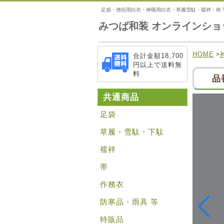
足袋・僧侶用白衣・神職用白衣・草履雪駄・襦袢・袴 
みつば和装 オンラインショ
HOME
>
合計金額18,700
円以上で送料無
料
品
共通商品
足袋
草履・雪駄・下駄
襦袢
帯
作務衣
防寒品・雨具 等
特販品