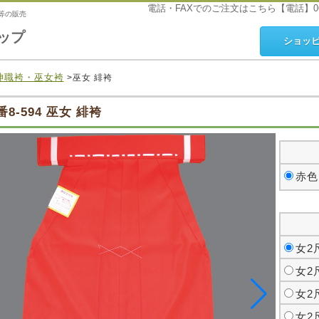
電話・FAXでのご注文はこちら【電話】06-6746
等の販売
ップ
ショッ
神職袴・巫女袴
>巫女 緋袴
番8-594 巫女 緋袴
赤色
女2
女2
女2
女2