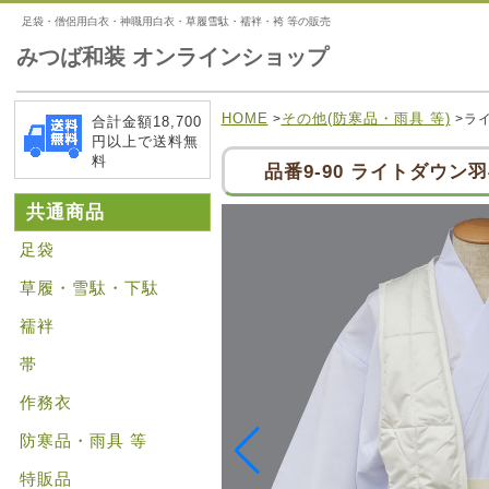
足袋・僧侶用白衣・神職用白衣・草履雪駄・襦袢・袴 等の販売
みつば和装 オンラインショップ
HOME
その他(防寒品・雨具 等)
>
>ラ
合計金額18,700
円以上で送料無
料
品番9-90 ライトダウン
共通商品
足袋
草履・雪駄・下駄
襦袢
帯
作務衣
防寒品・雨具 等
特販品