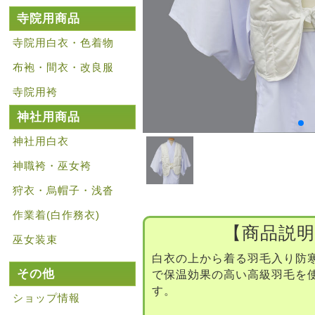
寺院用商品
寺院用白衣・色着物
布袍・間衣・改良服
寺院用袴
神社用商品
神社用白衣
神職袴・巫女袴
狩衣・烏帽子・浅沓
作業着(白作務衣)
【商品説明
巫女装束
白衣の上から着る羽毛入り防
その他
で保温効果の高い高級羽毛を
す。
ショップ情報